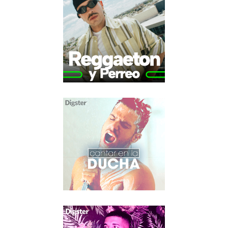
ALTERNATIVO
BANDAS SONORAS
CLÁSICA
CROSSOVER
DÉCADAS
ELECTRÓNICA
HITS
POP
ROCK
SALSA
URBANO