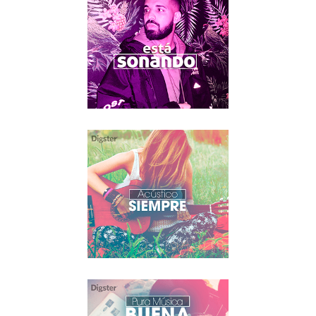
CROSSOVER
DÉCADAS
ELECTRÓNICA
HITS
POP
ROCK
SALSA
URBANO