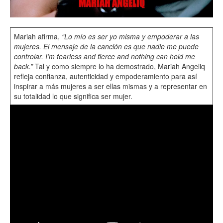
Mariah afirma,
“Lo mío es ser yo misma y empoderar a las
mujeres. El mensaje de la canción es que nadie me puede
controlar. I’m fearless and fierce and nothing can hold me
back.”
Tal y como siempre lo ha demostrado, Mariah Angeliq
refleja confianza, autenticidad y empoderamiento para así
inspirar a más mujeres a ser ellas mismas y a representar en
su totalidad lo que significa ser mujer.