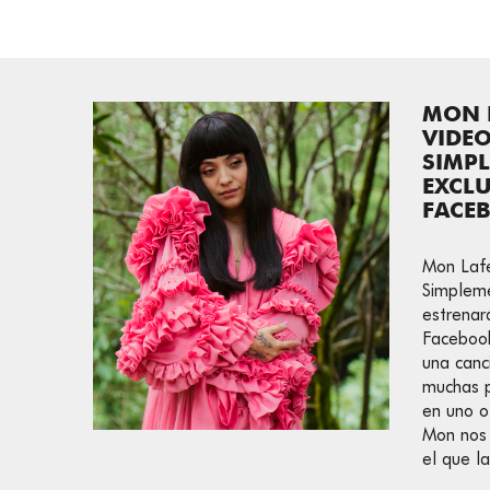
MON L
VIDEO
SIMP
EXCLU
FACE
Mon Lafe
Simpleme
estrenar
Faceboo
una canc
muchas p
en uno o
Mon nos 
el que l