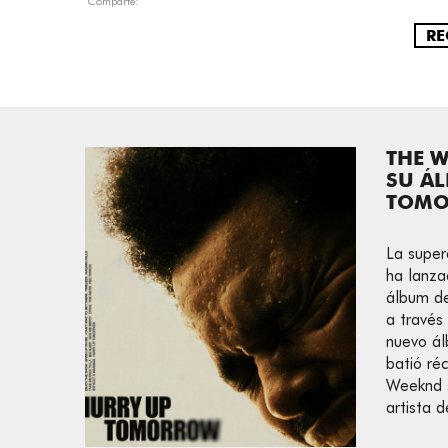
Comparte:
RE
THE 
SU Á
TOMO
La super
ha lanza
álbum de
a través
nuevo ál
batió ré
Weeknd s
artista d