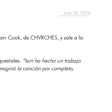
June 28, 2024
Iain Cook, de CHVRCHES, y sale a la
questales.
“Iain ha hecho un trabajo
maginó la canción por completo,