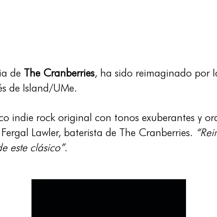
cia de
The Cranberries
, ha sido reimaginado por 
és de Island/UMe.
co indie rock original con tonos exuberantes y or
e Fergal Lawler, baterista de The Cranberries.
“Rei
e este clásico”.