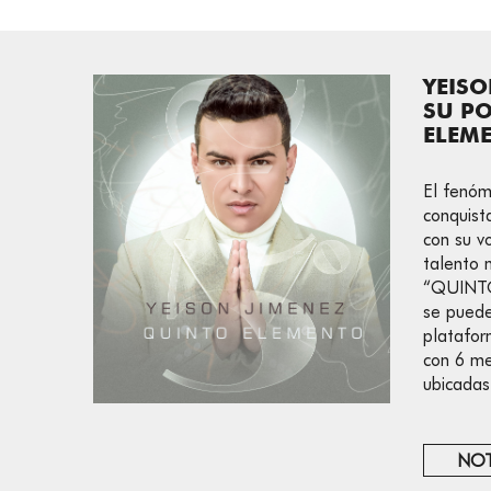
YEISO
SU P
ELEM
El fenóm
conquist
con su v
talento 
“QUINTO
se puede
platafor
con 6 me
ubicadas
NOT