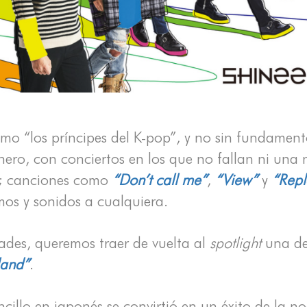
omo “los príncipes del K-pop”, y no sin fundame
énero, con conciertos en los que no fallan ni una
os; canciones como
“Don’t call me”
,
“View”
y
“Repl
os y sonidos a cualquiera.
dades, queremos traer de vuelta al
spotlight
una de 
land”
.
cillo en japonés se convirtió en un éxito de la