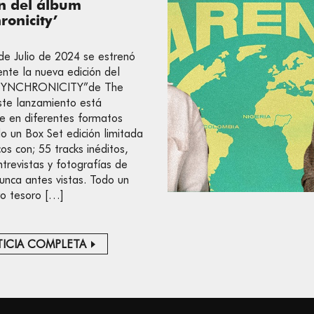
ón del álbum
ronicity’
de Julio de 2024 se estrenó
nte la nueva edición del
SYNCHRONICITY”de The
Este lanzamiento está
le en diferentes formatos
do un Box Set edición limitada
os con; 55 tracks inéditos,
ntrevistas y fotografías de
nunca antes vistas. Todo un
o tesoro […]
ICIA COMPLETA