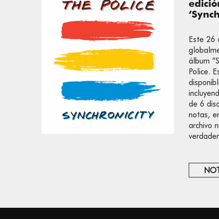
edici
‘Synch
Este 26 
globalme
álbum “
Police. 
disponib
incluyen
de 6 disc
notas, e
archivo 
verdader
NOT