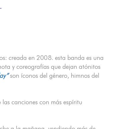
ntos: creada en 2008. esta banda es una
 nota y coreografías que dejan atónitos
ay”
son íconos del género, himnos del
las canciones con más espíritu
 noche a la mañana, vendiendo más de