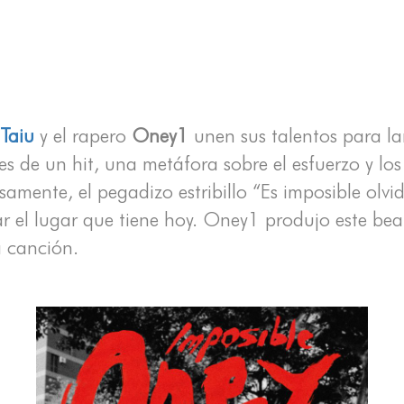
l
Taiu
y el rapero
Oney1
unen sus talentos para lan
es de un hit, una metáfora sobre el esfuerzo y los
isamente, el pegadizo estribillo “Es imposible ol
r el lugar que tiene hoy. Oney1 produjo este beat
a canción.