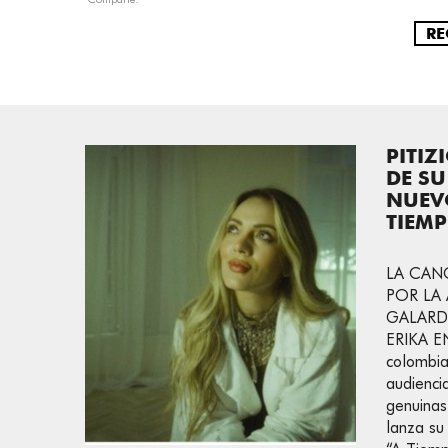
RE
PITIZ
DE SU
NUEVO
TIEM
LA CAN
POR LA 
GALAR
ERIKA EN
colombia
audienci
genuinas
lanza su