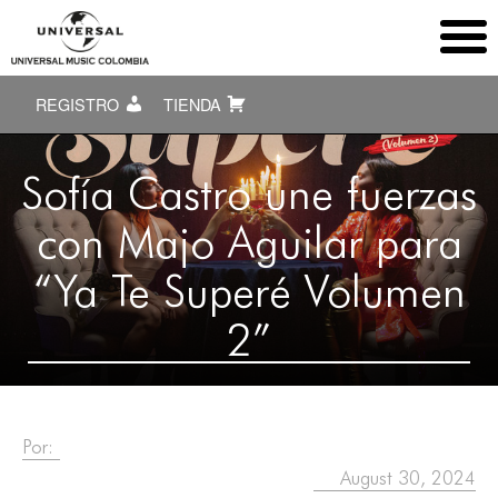
REGISTRO
TIENDA
Sofía Castro une fuerzas
con Majo Aguilar para
“Ya Te Superé Volumen
2”
Por:
August 30, 2024