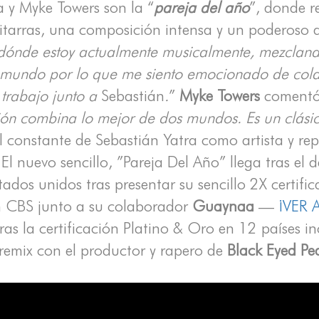
a y Myke Towers son la “
pareja del año
”, donde r
itarras, una composición intensa y un poderoso 
 dónde estoy actualmente musicalmente, mezcland
 mundo por lo que me siento emocionado de colab
 trabajo junto a
Sebastián
.
”
Myke Towers
comentó
ión combina lo mejor de dos mundos. Es un clásic
constante de Sebastián Yatra como artista y repr
El nuevo sencillo, ”Pareja Del Año” llega tras el 
ados unidos tras presentar su sencillo 2X certific
 CBS junto a su colaborador
Guaynaa
—
¡VER 
ras la certificación Platino & Oro en 12 países 
remix con el productor y rapero de
Black Eyed Pe