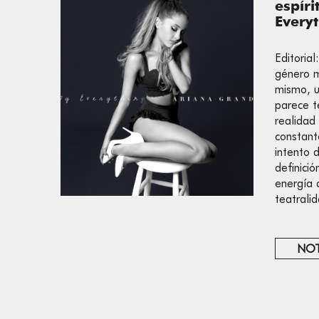
espíri
Every
Editoria
género m
mismo, u
parece t
realidad
constant
intento d
definició
energía 
teatrali
NOT