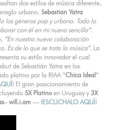
esaltan dos estilos de música diferente,
arreglo urbano.
Sebastian Yatra
o los géneros pop y urbano. Todo lo
orar con él en mi nuevo sencillo”.
,
“En nuestra nueva colaboración
o. Es de lo que se trata la música”.
La
esenta su estilo innovador el cual
debut de Sebastián Yatra en los
ado platino por la RIAA “
Chica Ideal
”
AQUÍ
! El gran posicionamiento de
incluyendo
5X Platino
en Uruguay y
3X
as
–
will.i.am
— ¡
ESCUCHALO AQUÍ
!