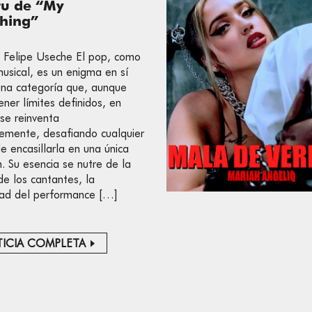
tu de “My
thing”
l: Felipe Useche El pop, como
usical, es un enigma en sí
na categoría que, aunque
ener límites definidos, en
 se reinventa
emente, desafiando cualquier
e encasillarla en una única
n. Su esencia se nutre de la
de los cantantes, la
dad del performance […]
ICIA COMPLETA