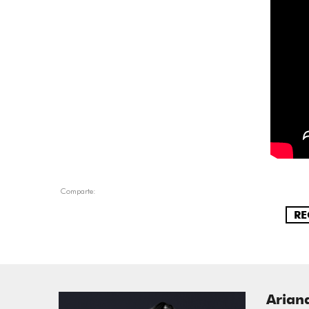
Comparte:
RE
Arian