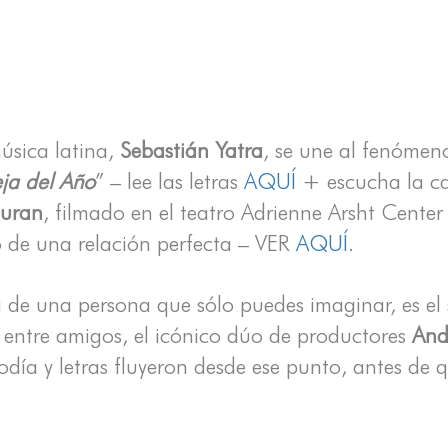
música latina,
Sebastián Yatra
, se une al fenómen
eja del Año
” – lee las letras
AQUÍ
+ escucha la c
Duran
, filmado en el teatro Adrienne Arsht Cente
io de una relación perfecta – VER
AQUÍ
.
de una persona que sólo puedes imaginar, es el 
 entre amigos, el icónico dúo de productores
And
lodía y letras fluyeron desde ese punto, antes de