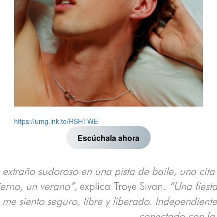
https://umg.lnk.to/RSHTWE
Escúchala ahora
 extraño sudoroso en una pista de baile, una cita 
ierno, un verano”,
explica Troye Sivan
. “Una fiesta
 me siento seguro, libre y liberado. Independien
conectado con la