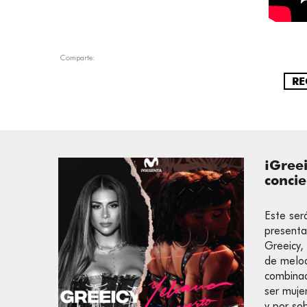
Comparte:
RE
¡Greei
concie
Este ser
presenta
Greeicy,
de melod
combinad
ser muje
y por so