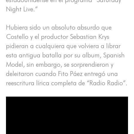
Night Live.”
Hubiera sido un absoluto absurdo que
Costello y el productor Sebastian Krys
pidieran a cualquiera que volviera a librar
esta antigua batalla por su album, Spanish
Model, sin embargo, se sorprendieron y
deleitaron cuando Fito Páez entregó una
reescritura lírica completa de “Radio Radio”.