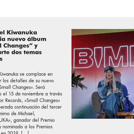
el Kiwanuka
ia nuevo álbum
l Changes” y
rte dos temas
s
Kiwanuka se complace en
r los detalles de su nuevo
Small Changes». Será
o el 15 de noviembre a través
or Records, «Small Changes»
perada continuación del tercer
nimo de Michael,
KA», ganador del Premio
y nominado a los Premios
en 2019. […]