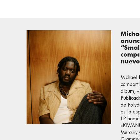
Micha
anunc
“Smal
compa
nuevo
Michael 
comparti
álbum, «
Publicad
de Polyd
es la es
LP homó
«KIWANU
Mercury 
Grammy 