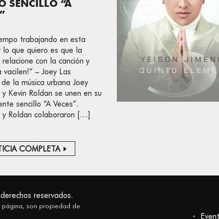
 SENCILLO “A
”
iempo trabajando en esta
y lo que quiero es que la
 relacione con la canción y
a vacilen!” – Joey Las
s de la música urbana Joey
y Kevin Roldan se unen en su
ente sencillo “A Veces”.
y Roldan colaboraron […]
ICIA COMPLETA
 derechos reservados.
a página, son propiedad de
Even