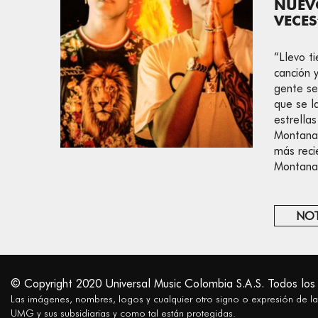
NUEVO
VECES
“Llevo t
canción 
gente se
que se l
estrella
Montana 
más reci
Montana 
NOT
© Copyright 2020 Universal Music Colombia S.A.S. Todos los
Las imágenes, nombres, logos y cualquier otro signo o expresión de l
UMG y sus subsidiarias y como tal están protegidas.