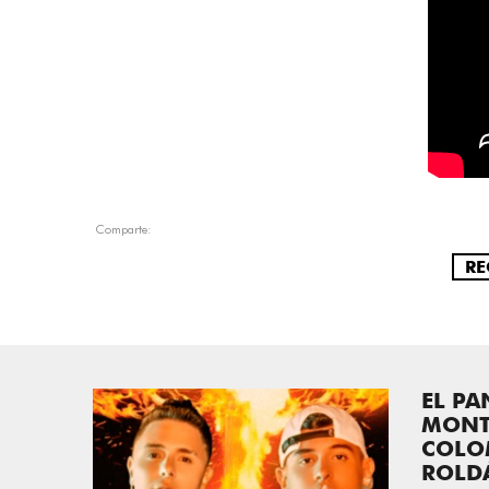
Comparte:
RE
EL P
MONT
COLO
ROLD