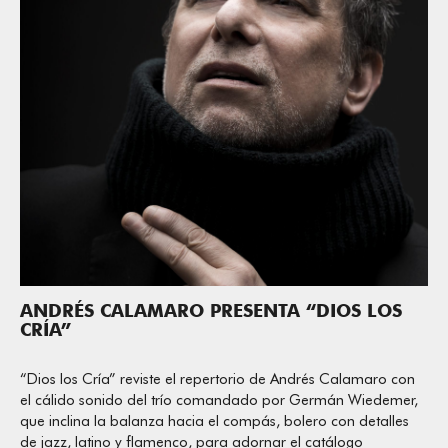
ANDRÉS CALAMARO PRESENTA “DIOS LOS
CRÍA”
“Dios los Cría” reviste el repertorio de Andrés Calamaro con
el cálido sonido del trío comandado por Germán Wiedemer,
que inclina la balanza hacia el compás, bolero con detalles
de jazz, latino y flamenco, para adornar el catálogo