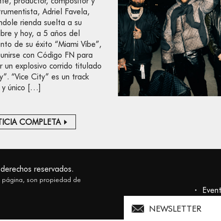
nte, productor, compositor y
trumentista, Adriel Favela,
ndole rienda suelta a su
libre y hoy, a 5 años del
nto de su éxito “Miami Vibe”,
 unirse con Código FN para
r un explosivo corrido titulado
y”. “Vice City” es un track
 y único […]
ICIA COMPLETA
 derechos reservados.
a página, son propiedad de
Even
NEWSLETTER