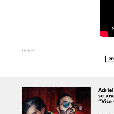
Comparte:
RE
Adrie
se un
“Vice 