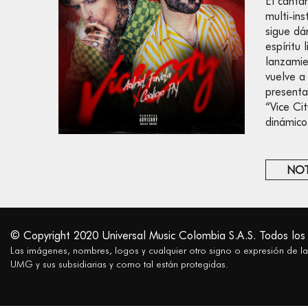
El canta
multi-ins
sigue dá
espíritu 
lanzamie
vuelve a
presenta
“Vice Cit
dinámico
NOT
© Copyright 2020 Universal Music Colombia S.A.S. Todos los
Las imágenes, nombres, logos y cualquier otro signo o expresión de l
UMG y sus subsidiarias y como tal están protegidas.