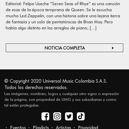
Editorial: Felipe Useche “Seven Seas of Rhye” es una canción
de esas de la época temprana de Queen. Se le escucha
mucho Led Zeppelin, con una historia sobre una lejana tierra
de fantasía y un solo de pentatónicas de Brian May. Pero
había algo distinto en los arreglos de piano, […]
NOTICIA COMPLETA
© Copyright 2020 Universal Music Colombia S.A.S.
Todos los derechos reservados.
Las imágenes, nombres, logos y cualquier otro signo o expresión
de la página, son propiedad de UMG y sus subsidiarias y como
tal están protegidas.
Eventos
Playlists
Artistas
Privacidad