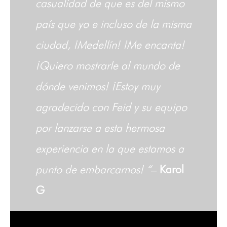
casualidad de que es del mismo
país que yo e incluso de la misma
ciudad, ¡Medellín! ¡Me encanta!
¡Quiero mostrarle al mundo de
dónde venimos! ¡Estoy muy
agradecido con Feid y su equipo
por lanzarse a esta hermosa
experiencia en la que estamos a
punto de embarcarnos! “
–
Karol
G