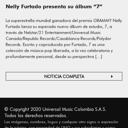
Nelly Furtado presenta su álbum “7”
La superestrella mundial ganadora del premio GRAMMY Nelly
Furtado lanza su esperado nuevo álbum de estudio, 7, a
través de Nelstar/21 Entertainment/Universal Music
Canada/Republic Records/Casablanca Records/Polydor
Records. Escrito y coproducido por Furtado, 7 es una
colección de música pop liberada, a la vez celebratoria y
profundamente personal, desde su perspectiva […]
NOTICIA COMPLETA
© Copyright 2020 Universal Music Colombia S.A.S.
Todos los derechos reservados.
Las imágenes, nombres, logos y cualquier otro signo o expresión
de la página, son propiedad de UMG y sus subsidiarias y como