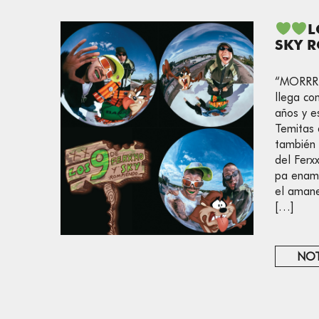
L
SKY 
“MORRR e
llega co
años y e
Temitas 
también 
del Ferx
pa enamo
el amane
[…]
NOT