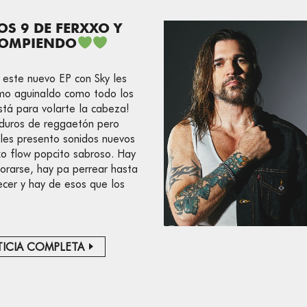
OS 9 DE FERXXO Y
ROMPIENDO
ste nuevo EP con Sky les
mo aguinaldo como todo los
stá para volarte la cabeza!
duros de reggaetón pero
les presento sonidos nuevos
xo flow popcito sabroso. Hay
rarse, hay pa perrear hasta
cer y hay de esos que los
ICIA COMPLETA