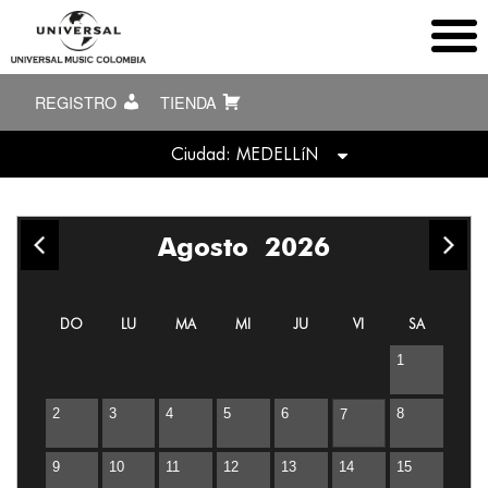
REGISTRO
TIENDA
Ciudad: MEDELLíN
TODAS
Agosto
2026
Bogotá
Medellín
DO
LU
MA
MI
JU
VI
SA
1
2
3
4
5
6
8
7
9
10
11
12
13
14
15