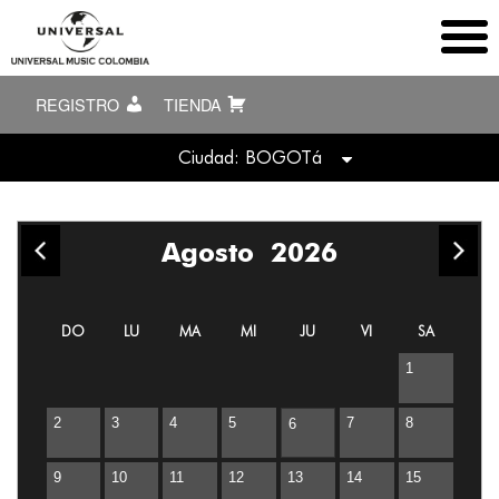
REGISTRO
TIENDA
Ciudad: BOGOTá
TODAS
Agosto
2026
Bogotá
Medellín
DO
LU
MA
MI
JU
VI
SA
1
2
3
4
5
7
8
6
9
10
11
12
13
14
15