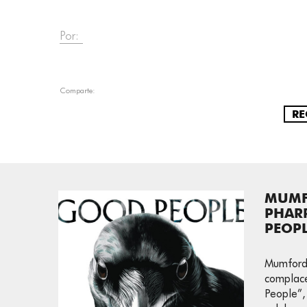
Por:
Comparte:
RE
MUMF
PHARR
PEOP
Mumford 
complac
People”,