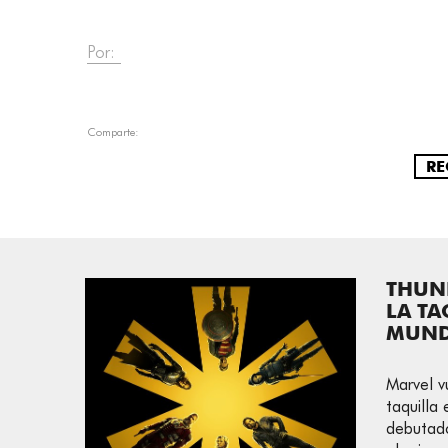
Por:
Comparte:
RE
THUN
LA TA
MUND
Marvel v
taquilla
debutado