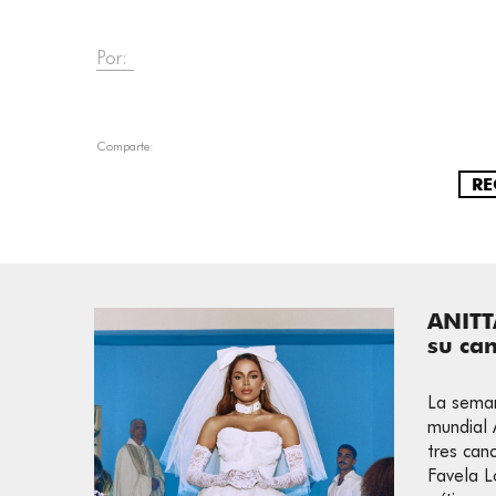
Por:
Comparte:
RE
ANITT
su ca
La seman
mundial 
tres can
Favela L