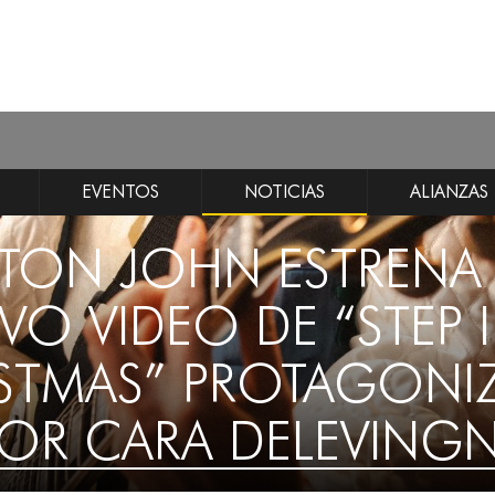
EVENTOS
NOTICIAS
ALIANZAS
LTON JOHN ESTRENA 
VO VIDEO DE “STEP 
STMAS” PROTAGON
OR CARA DELEVING