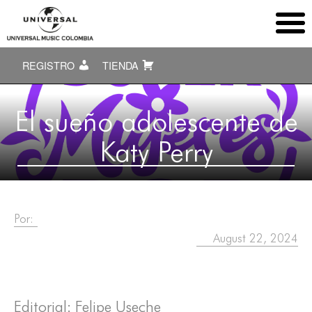
REGISTRO
TIENDA
El sueño adolescente de
Katy Perry
Por:
August 22, 2024
Editorial: Felipe Useche