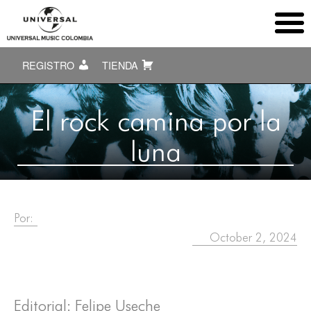
REGISTRO
TIENDA
El rock camina por la
luna
Por:
October 2, 2024
Editorial: Felipe Useche