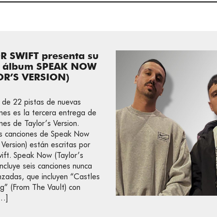
R SWIFT presenta su
o álbum SPEAK NOW
OR’S VERSION)
 de 22 pistas de nuevas
nes es la tercera entrega de
mes de Taylor’s Version.
s canciones de Speak Now
 Version) están escritas por
wift. Speak Now (Taylor’s
incluye seis canciones nunca
nzadas, que incluyen “Castles
g” (From The Vault) con
[…]