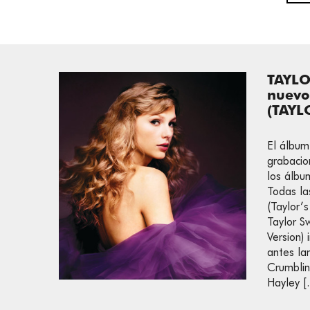
TAYLO
nuev
(TAYL
El álbum
grabacio
los álbu
Todas la
(Taylor’s
Taylor S
Version) 
antes la
Crumblin
Hayley 