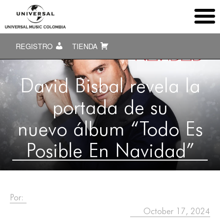
REGISTRO
TIENDA
David Bisbal revela la
portada de su
nuevo álbum “Todo Es
Posible En Navidad”
Por:
October 17, 2024