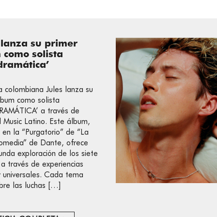
 lanza su primer
 como solista
dramática’
ta colombiana Jules lanza su
lbum como solista
AMÁTICA’ a través de
l Music Latino. Este álbum,
o en la “Purgatorio” de “La
omedia” de Dante, ofrece
unda exploración de los siete
a través de experiencias
y universales. Cada tema
bre las luchas […]