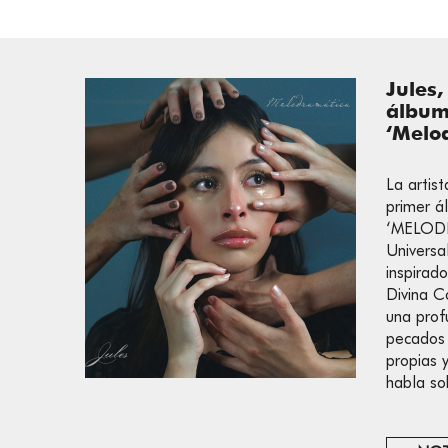
Jules,
álbum
‘Melo
La artis
primer á
‘MELODR
Universa
inspirad
Divina C
una prof
pecados 
propias 
habla so