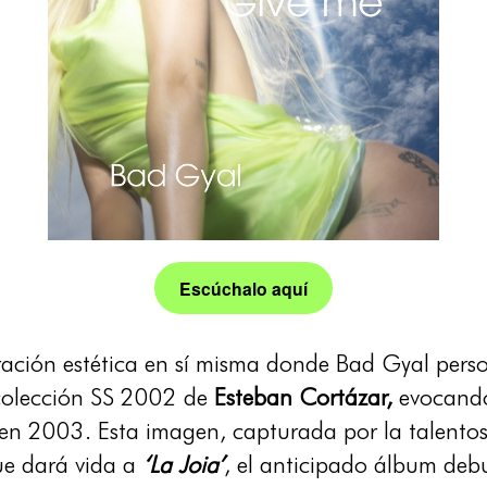
Escúchalo aquí
ación estética en sí misma donde Bad Gyal person
a colección SS 2002 de
Esteban Cortázar,
evocando
en 2003. Esta imagen, capturada por la talento
ue dará vida a
‘La Joia’
, el anticipado álbum de