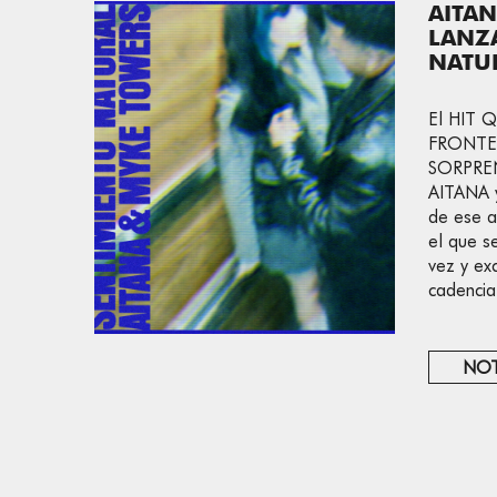
AITAN
LANZ
NATU
El HIT 
FRONTE
SORPRE
AITANA 
de ese a
el que s
vez y ex
cadencia
NOT