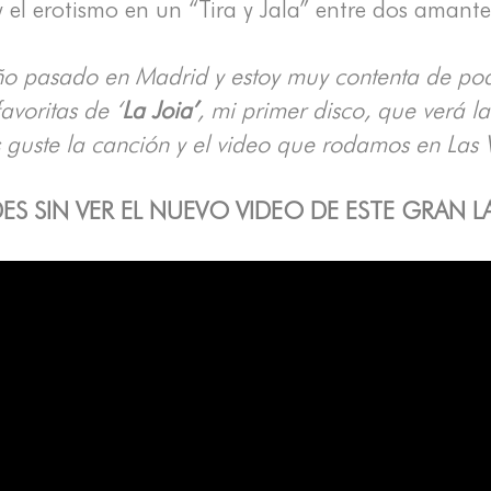
el erotismo en un “Tira y Jala” entre dos amante
o pasado en Madrid y estoy muy contenta de pode
avoritas de ‘
La Joia’
, mi primer disco, que verá la
 guste la canción y el video que rodamos en Las
ES SIN VER EL NUEVO VIDEO DE ESTE GRAN 