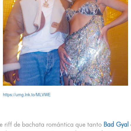
https://umg.lnk.to/MLVWE
e riff de bachata romántica que tanto
Bad Gyal