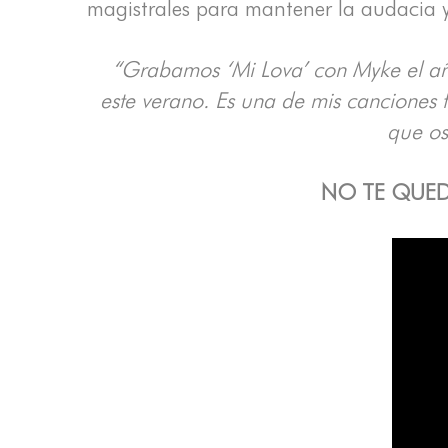
magistrales para mantener la audacia y 
“Grabamos ‘Mi Lova’ con Myke el añ
este verano. Es una de mis canciones f
que os
NO TE QUED