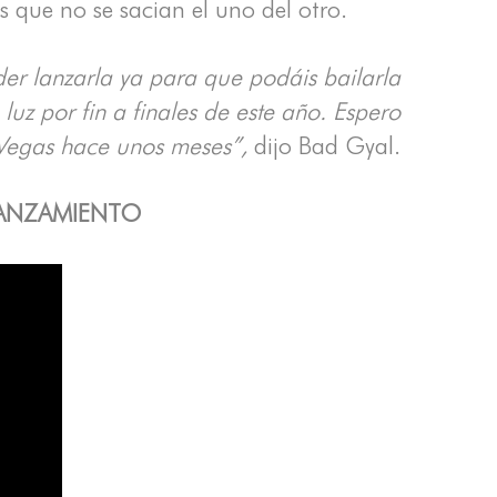
s que no se sacian el uno del otro.
r lanzarla ya para que podáis bailarla
 luz por fin a finales de este año. Espero
 Vegas hace unos meses”,
dijo Bad Gyal.
LANZAMIENTO