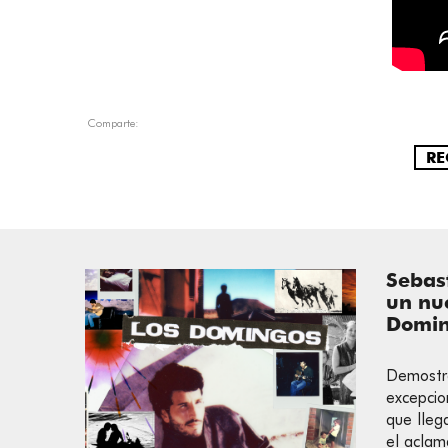
Comparte:
RE
Sebast
un nue
Domin
Demostr
excepcio
que lleg
el aclam