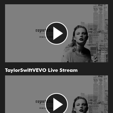
TaylorSwiftVEVO Live Stream