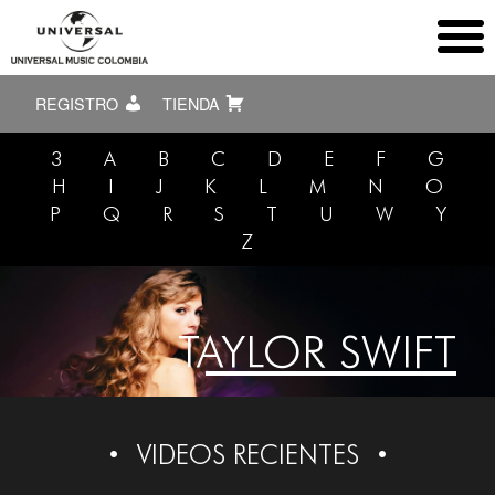
REGISTRO
TIENDA
3
A
B
C
D
E
F
G
H
I
J
K
L
M
N
O
P
Q
R
S
T
U
W
Y
Z
TAYLOR SWIFT
VIDEOS RECIENTES