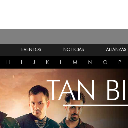
EVENTOS
NOTICIAS
ALIANZAS
H
I
J
K
L
M
N
O
P
TAN B