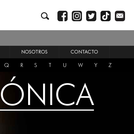
NOSOTROS
CONTACTO
Q
R
S
T
U
W
Y
Z
IÓNICA