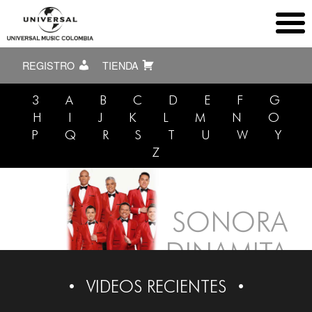
REGISTRO
TIENDA
3
A
B
C
D
E
F
G
H
I
J
K
L
M
N
O
P
Q
R
S
T
U
W
Y
Z
SONORA
DINAMITA
VIDEOS RECIENTES