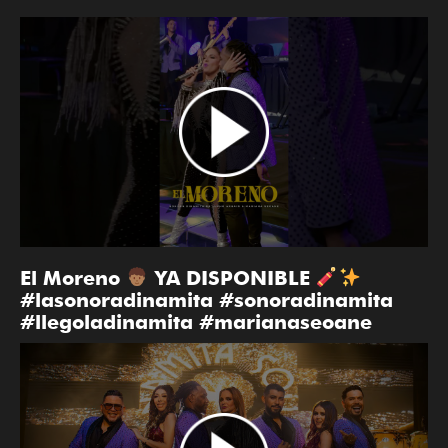
El Moreno
YA DISPONIBLE
#lasonoradinamita #sonoradinamita
#llegoladinamita #marianaseoane