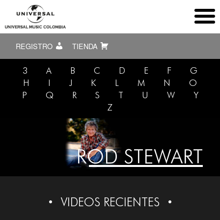
REGISTRO
TIENDA
3
A
B
C
D
E
F
G
H
I
J
K
L
M
N
O
P
Q
R
S
T
U
W
Y
Z
ROD STEWART
VIDEOS RECIENTES