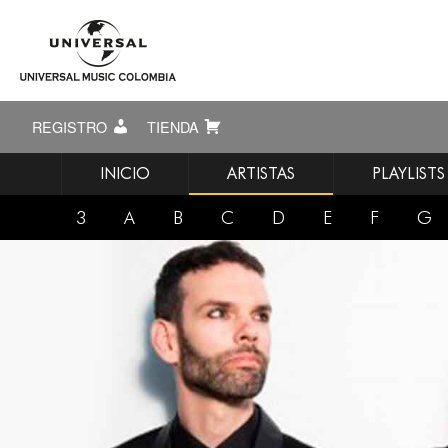
REGISTRO
TIENDA
INICIO
ARTISTAS
PLAYLISTS
3
A
B
C
D
E
F
G