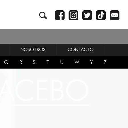
NOSOTROS
CONTACTO
Q
R
S
T
U
W
Y
Z
LACEBO