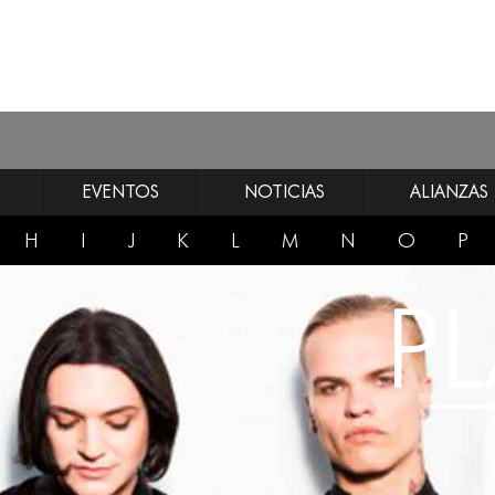
EVENTOS
NOTICIAS
ALIANZAS
H
I
J
K
L
M
N
O
P
P