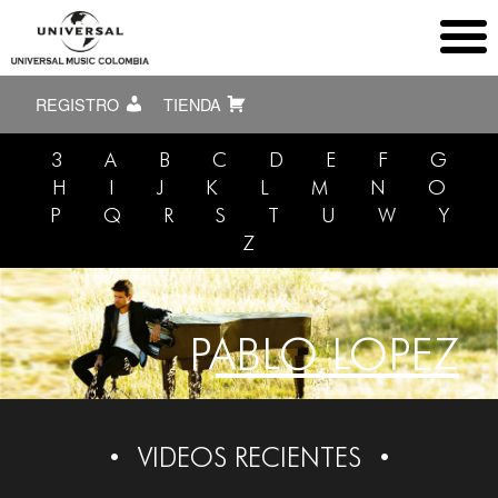
REGISTRO
TIENDA
3
A
B
C
D
E
F
G
H
I
J
K
L
M
N
O
P
Q
R
S
T
U
W
Y
Z
PABLO LOPEZ
VIDEOS RECIENTES