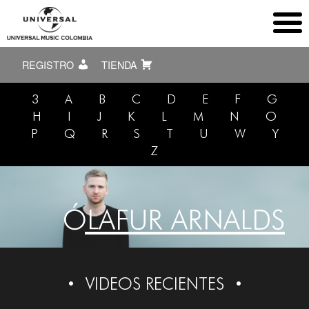
REGISTRO
TIENDA
3
A
B
C
D
E
F
G
H
I
J
K
L
M
N
O
P
Q
R
S
T
U
W
Y
Z
ÓLAFUR ARNALDS
VIDEOS RECIENTES