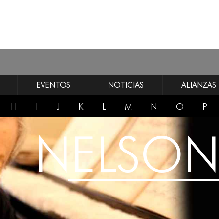
EVENTOS
NOTICIAS
ALIANZAS
H
I
J
K
L
M
N
O
P
NELSON 