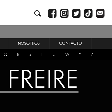
NOSOTROS
CONTACTO
Q
R
S
T
U
W
Y
Z
FREIRE