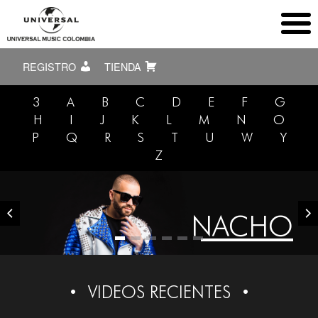
REGISTRO
TIENDA
3
A
B
C
D
E
F
G
H
I
J
K
L
M
N
O
P
Q
R
S
T
U
W
Y
Z
NACHO
VIDEOS RECIENTES