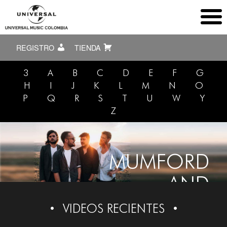
REGISTRO
TIENDA
3
A
B
C
D
E
F
G
H
I
J
K
L
M
N
O
P
Q
R
S
T
U
W
Y
Z
MUMFORD
AND
SONS
VIDEOS RECIENTES