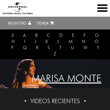
REGISTRO
TIENDA
3
A
B
C
D
E
F
G
H
I
J
K
L
M
N
O
P
Q
R
S
T
U
W
Y
Z
MARISA MONTE
VIDEOS RECIENTES