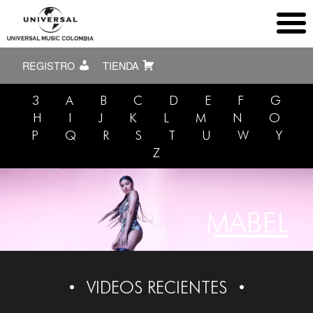
REGISTRO
TIENDA
3
A
B
C
D
E
F
G
H
I
J
K
L
M
N
O
P
Q
R
S
T
U
W
Y
Z
MABEL
VIDEOS RECIENTES