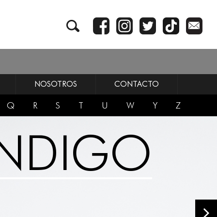
NOSOTROS
CONTACTO
Q
R
S
T
U
W
Y
Z
INDIGO