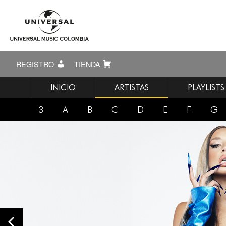
REGISTRO
TIENDA
INICIO
ARTISTAS
PLAYLISTS
3
A
B
C
D
E
F
G