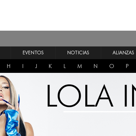
EVENTOS
NOTICIAS
ALIANZAS
H
I
J
K
L
M
N
O
P
LOLA 