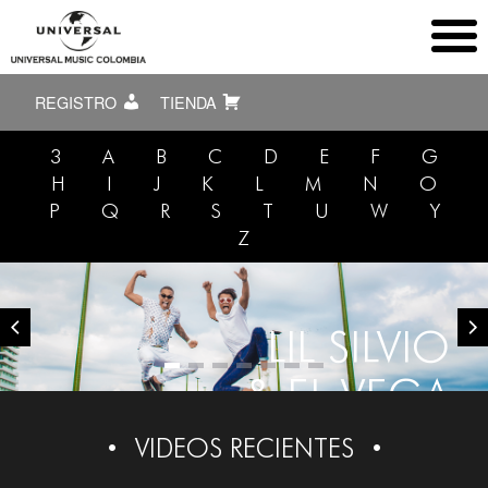
REGISTRO
TIENDA
3
A
B
C
D
E
F
G
H
I
J
K
L
M
N
O
P
Q
R
S
T
U
W
Y
Z
LIL SILVIO
& EL VEGA
VIDEOS RECIENTES