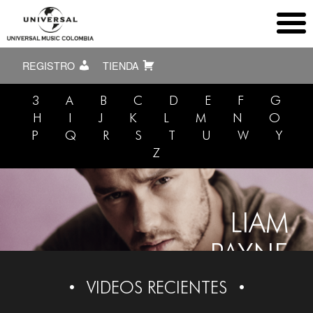
REGISTRO
TIENDA
3
A
B
C
D
E
F
G
H
I
J
K
L
M
N
O
P
Q
R
S
T
U
W
Y
Z
LIAM
PAYNE
VIDEOS RECIENTES