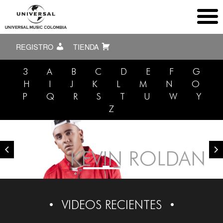
REGISTRO
TIENDA
3
A
B
C
D
E
F
G
H
I
J
K
L
M
N
O
P
Q
R
S
T
U
W
Y
Z
KEVIN ROLDAN
VIDEOS RECIENTES