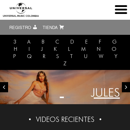
REGISTRO
TIENDA
3
A
B
C
D
E
F
G
H
I
J
K
L
M
N
O
P
Q
R
S
T
U
W
Y
Z
JULES
VIDEOS RECIENTES